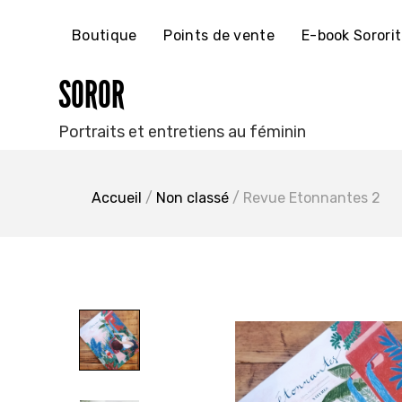
Skip
to
Boutique
Points de vente
E-book Sorori
content
SOROR
Portraits et entretiens au féminin
Accueil
/
Non classé
/ Revue Etonnantes 2