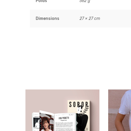
Poids
562 g
Dimensions
27 × 27 cm