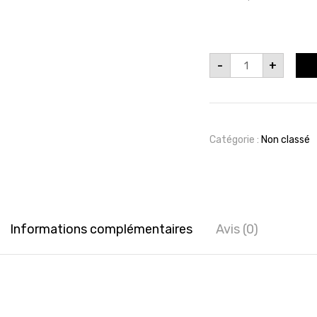
quantité
-
+
de
Revue
Etonnantes
2
Catégorie :
Non classé
Informations complémentaires
Avis (0)