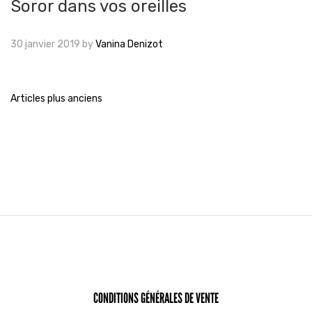
Soror dans vos oreilles
30 janvier 2019
by
Vanina Denizot
Navigation
Articles plus anciens
des
articles
CONDITIONS GÉNÉRALES DE VENTE